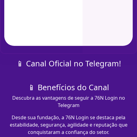
📱 Canal Oficial no Telegram!
📱 Benefícios do Canal
Descubra as vantagens de seguir a 76N Login no
Telegram
Desde sua fundação, a 76N Login se destaca pela
estabilidade, segurança, agilidade e reputação que
conquistaram a confiança do setor.