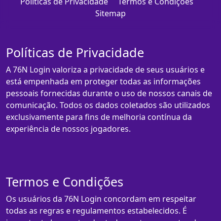
Políticas de Privacidade
Termos e Condições
Sitemap
Políticas de Privacidade
A 76N Login valoriza a privacidade de seus usuários e
está empenhada em proteger todas as informações
pessoais fornecidas durante o uso de nossos canais de
comunicação. Todos os dados coletados são utilizados
exclusivamente para fins de melhoria contínua da
experiência de nossos jogadores.
Termos e Condições
Os usuários da 76N Login concordam em respeitar
todas as regras e regulamentos estabelecidos. É