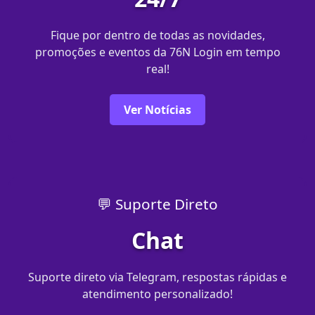
Fique por dentro de todas as novidades,
promoções e eventos da 76N Login em tempo
real!
Ver Notícias
💬 Suporte Direto
Chat
Suporte direto via Telegram, respostas rápidas e
atendimento personalizado!