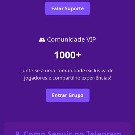
Falar Suporte
👥 Comunidade VIP
1000+
Junte-se a uma comunidade exclusiva de
jogadores e compartilhe experiências!
Entrar Grupo
📱 Como Seguir no Telegram