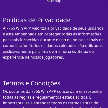
Sitemap
Políticas de Privacidade
A 7766 Win APP valoriza a privacidade de seus usuários
e está empenhada em proteger todas as informações
pessoais fornecidas durante o uso de nossos canais de
comunicação. Todos os dados coletados são utilizados
exclusivamente para fins de melhoria contínua da
experiência de nossos jogadores.
Termos e Condições
Os usuários da 7766 Win APP concordam em respeitar
todas as regras e regulamentos estabelecidos. É
importante ler e entender todos os termos antes de