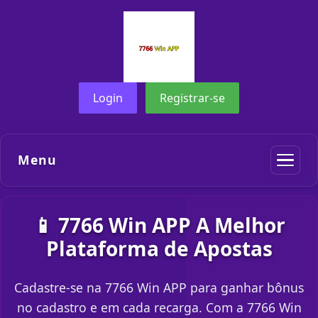
Login
Registrar-se
Menu
📱 7766 Win APP A Melhor
Plataforma de Apostas
Cadastre-se na 7766 Win APP para ganhar bônus
no cadastro e em cada recarga. Com a 7766 Win