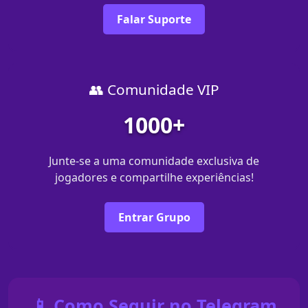
Falar Suporte
👥 Comunidade VIP
1000+
Junte-se a uma comunidade exclusiva de
jogadores e compartilhe experiências!
Entrar Grupo
📱 Como Seguir no Telegram