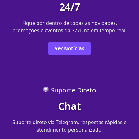
24/7
Fique por dentro de todas as novidades,
promoções e eventos da 777Dna em tempo real!
Ver Notícias
💬 Suporte Direto
Chat
Suporte direto via Telegram, respostas rápidas e
atendimento personalizado!