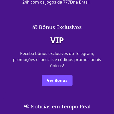
24h com os jogos da 777Dna Brasil .
🎁 Bônus Exclusivos
VIP
Receba bônus exclusivos do Telegram,
promoções especiais e códigos promocionais
únicos!
Ver Bônus
📢 Notícias em Tempo Real