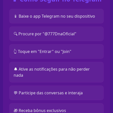
📱 Baixe o app Telegram no seu dispositivo
🔍 Procure por "@777DnaOficial"
👆 Toque em "Entrar" ou "Join"
🔔 Ative as notificações para não perder
nada
💬 Participe das conversas e interaja
🎁 Receba bônus exclusivos