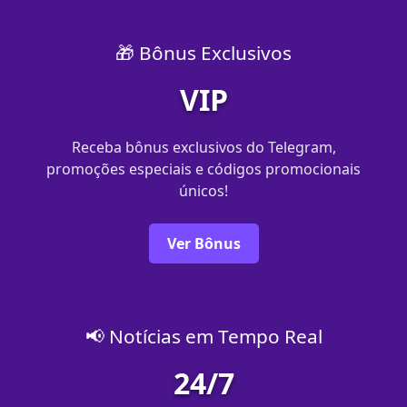
🎁 Bônus Exclusivos
VIP
Receba bônus exclusivos do Telegram,
promoções especiais e códigos promocionais
únicos!
Ver Bônus
📢 Notícias em Tempo Real
24/7