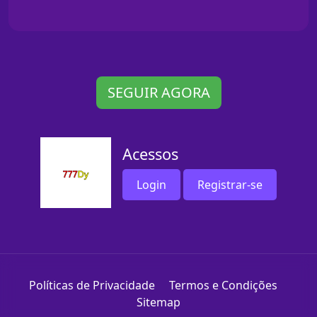
SEGUIR AGORA
Acessos
Login
Registrar-se
Políticas de Privacidade
Termos e Condições
Sitemap