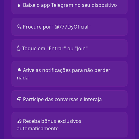
📱 Baixe o app Telegram no seu dispositivo
🔍 Procure por "@777DyOficial"
👆 Toque em "Entrar" ou "Join"
🔔 Ative as notificações para não perder
nada
💬 Participe das conversas e interaja
🎁 Receba bônus exclusivos
automaticamente