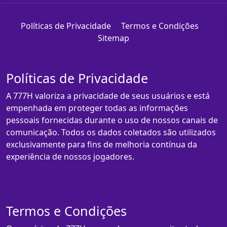
Políticas de Privacidade
Termos e Condições
Sitemap
Políticas de Privacidade
A 777H valoriza a privacidade de seus usuários e está
empenhada em proteger todas as informações
pessoais fornecidas durante o uso de nossos canais de
comunicação. Todos os dados coletados são utilizados
exclusivamente para fins de melhoria contínua da
experiência de nossos jogadores.
Termos e Condições