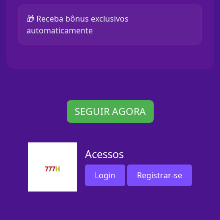
🎁 Receba bônus exclusivos
automaticamente
SEGUIR AGORA
Acessos
Login
Registrar-se