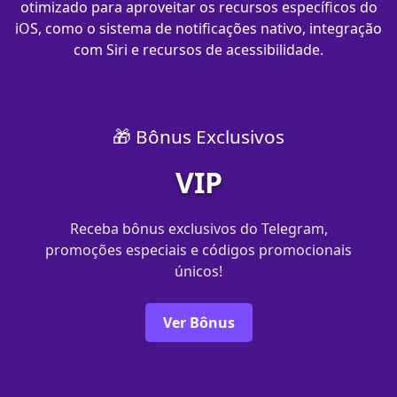
otimizado para aproveitar os recursos específicos do
iOS, como o sistema de notificações nativo, integração
com Siri e recursos de acessibilidade.
🎁 Bônus Exclusivos
VIP
Receba bônus exclusivos do Telegram,
promoções especiais e códigos promocionais
únicos!
Ver Bônus