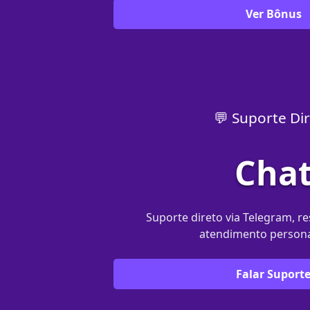
Ver Bônus
💬 Suporte Di
Cha
Suporte direto via Telegram, r
atendimento persona
Falar Suport