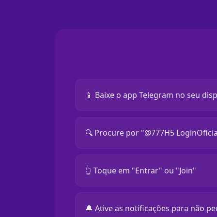
📱 Baixe o app Telegram no seu disp
🔍 Procure por "@777H5 LoginOficia
👆 Toque em "Entrar" ou "Join"
🔔 Ative as notificações para não p