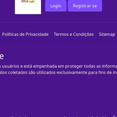
Login
Registrar-se
Políticas de Privacidade
Termos e Condições
Sitemap
de
us usuários e está empenhada em proteger todas as inform
os coletados são utilizados exclusivamente para fins de m