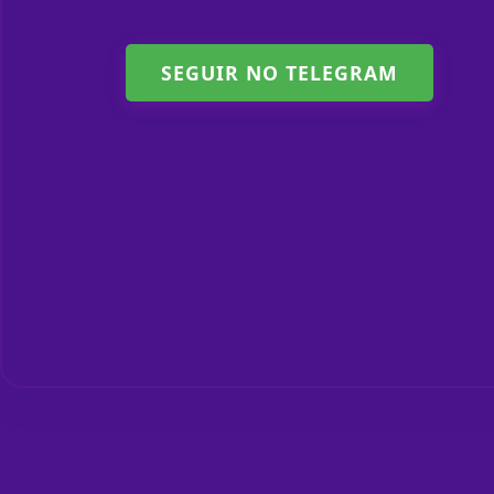
SEGUIR NO TELEGRAM