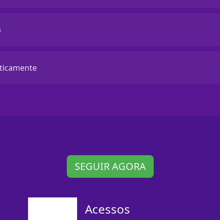
a
aticamente
SEGUIR AGORA
Acessos