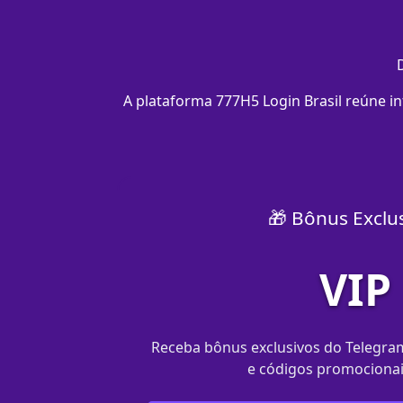
A plataforma 777H5 Login Brasil reúne 
🎁 Bônus Exclu
VIP
Receba bônus exclusivos do Telegra
e códigos promocionai