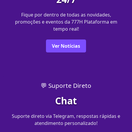
Fique por dentro de todas as novidades,
promoções e eventos da 777H Plataforma em
tempo real!
Ver Notícias
💬 Suporte Direto
Chat
Suporte direto via Telegram, respostas rápidas e
atendimento personalizado!