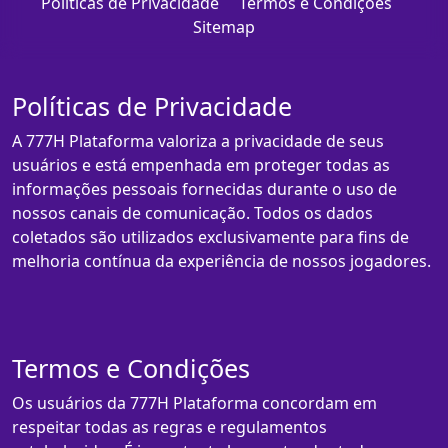
Políticas de Privacidade
Termos e Condições
Sitemap
Políticas de Privacidade
A 777H Plataforma valoriza a privacidade de seus
usuários e está empenhada em proteger todas as
informações pessoais fornecidas durante o uso de
nossos canais de comunicação. Todos os dados
coletados são utilizados exclusivamente para fins de
melhoria contínua da experiência de nossos jogadores.
Termos e Condições
Os usuários da 777H Plataforma concordam em
respeitar todas as regras e regulamentos