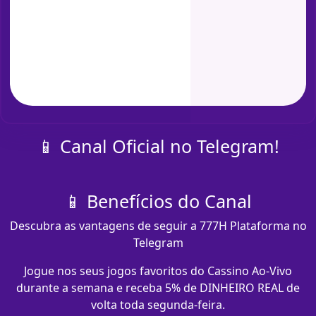
📱 Canal Oficial no Telegram!
📱 Benefícios do Canal
Descubra as vantagens de seguir a 777H Plataforma no
Telegram
Jogue nos seus jogos favoritos do Cassino Ao-Vivo
durante a semana e receba 5% de DINHEIRO REAL de
volta toda segunda-feira.