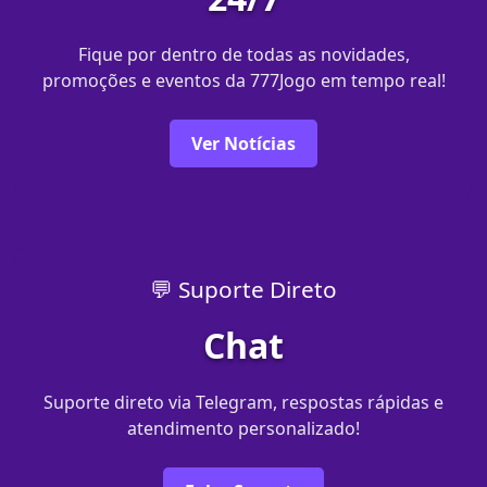
Fique por dentro de todas as novidades,
promoções e eventos da 777Jogo em tempo real!
Ver Notícias
💬 Suporte Direto
Chat
Suporte direto via Telegram, respostas rápidas e
atendimento personalizado!