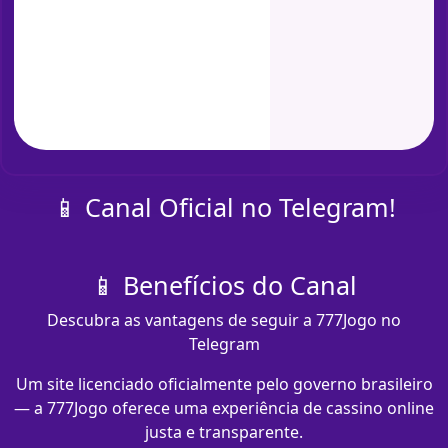
📱 Canal Oficial no Telegram!
📱 Benefícios do Canal
Descubra as vantagens de seguir a 777Jogo no
Telegram
Um site licenciado oficialmente pelo governo brasileiro
— a 777Jogo oferece uma experiência de cassino online
justa e transparente.