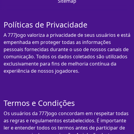
Sitemap
Políticas de Privacidade
A 777Jogo valoriza a privacidade de seus usuários e está
empenhada em proteger todas as informações
pessoais fornecidas durante o uso de nossos canais de
comunicação. Todos os dados coletados são utilizados
exclusivamente para fins de melhoria contínua da
experiência de nossos jogadores.
Termos e Condições
Os usuários da 777Jogo concordam em respeitar todas
as regras e regulamentos estabelecidos. É importante
ler e entender todos os termos antes de participar de