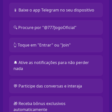
📱 Baixe o app Telegram no seu dispositivo
🔍 Procure por "@777JogoOficial"
👆 Toque em "Entrar" ou "Join"
🔔 Ative as notificações para não perder
nada
💬 Participe das conversas e interaja
🎁 Receba bônus exclusivos
automaticamente