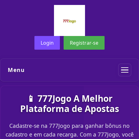
Login
Registrar-se
Menu
📱 777Jogo A Melhor
Plataforma de Apostas
Cadastre-se na 777Jogo para ganhar bônus no
cadastro e em cada recarga. Com a 777Jogo, você