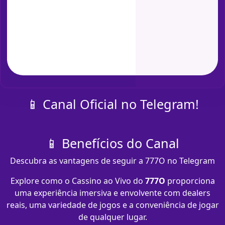
📱 Canal Oficial no Telegram!
📱 Benefícios do Canal
Descubra as vantagens de seguir a 777O no Telegram
Explore como o Cassino ao Vivo do
777O
proporciona
uma experiência imersiva e envolvente com dealers
reais, uma variedade de jogos e a conveniência de jogar
de qualquer lugar.