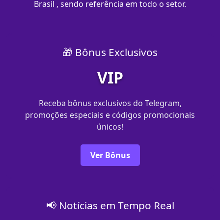
Brasil , sendo referência em todo o setor.
🎁 Bônus Exclusivos
VIP
Receba bônus exclusivos do Telegram,
promoções especiais e códigos promocionais
únicos!
Ver Bônus
📢 Notícias em Tempo Real