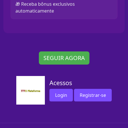
🎁 Receba bônus exclusivos
automaticamente
SEGUIR AGORA
Acessos
Login
Registrar-se