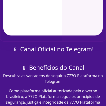
📱 Canal Oficial no Telegram!
📱 Benefícios do Canal
Descubra as vantagens de seguir a 777O Plataforma no
Telegram
Como plataforma oficial autorizada pelo governo
brasileiro, a 777O Plataforma segue os princípios de
segurança, justiça e integridade da 777O Plataforma