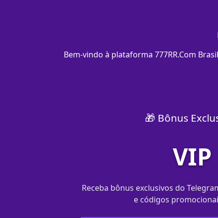
Bem-vindo à plataforma 777RR.Com Brasil
🎁 Bônus Exclu
VIP
Receba bônus exclusivos do Telegra
e códigos promocionai