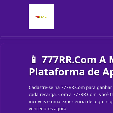
📱 777RR.Com A 
Plataforma de A
Cadastre-se na 777RR.Com para ganhar
cada recarga. Com a 777RR.Com, você 
incríveis e uma experiência de jogo inig
vencedores agora!