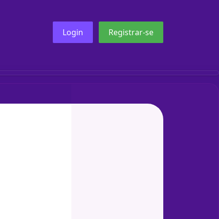
Login
Registrar-se