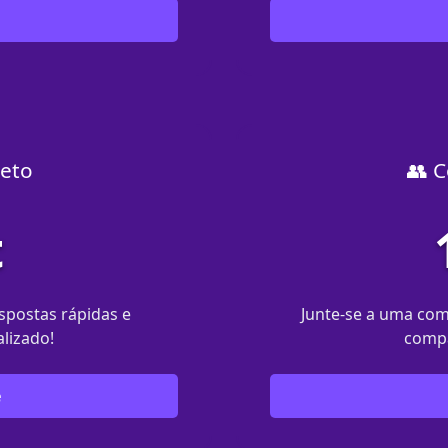
reto
👥 
t
espostas rápidas e
Junte-se a uma com
lizado!
compa
e