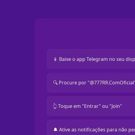
📱 Baixe o app Telegram no seu disp
🔍 Procure por "@777RR.ComOficial
👆 Toque em "Entrar" ou "Join"
🔔 Ative as notificações para não p