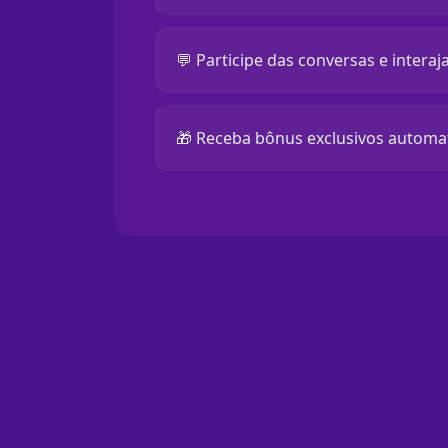
💬 Participe das conversas e interaj
🎁 Receba bônus exclusivos autom