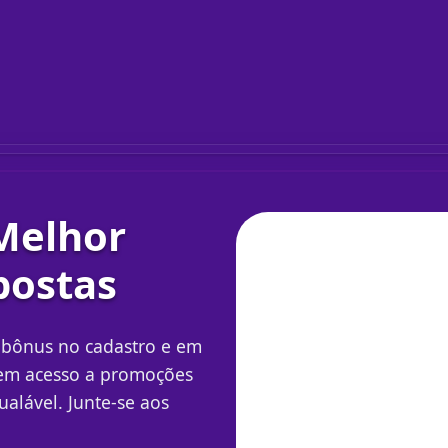
Melhor
postas
 bônus no cadastro e em
tem acesso a promoções
ualável. Junte-se aos