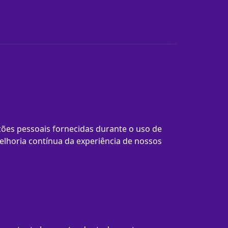
ões pessoais fornecidas durante o uso de
elhoria contínua da experiência de nossos