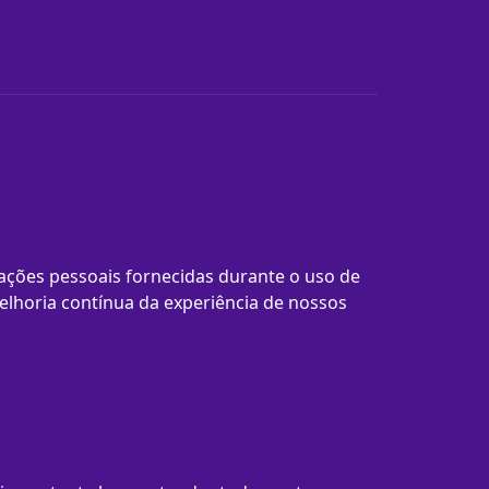
ações pessoais fornecidas durante o uso de
elhoria contínua da experiência de nossos