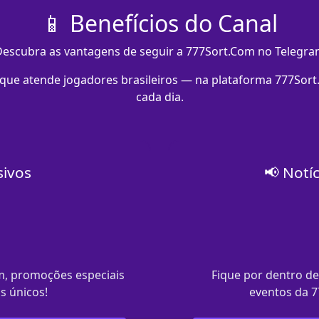
📱 Benefícios do Canal
escubra as vantagens de seguir a 777Sort.Com no Telegr
ue atende jogadores brasileiros — na plataforma 777Sort.
cada dia.
sivos
📢 Notí
m, promoções especiais
Fique por dentro d
s únicos!
eventos da 7