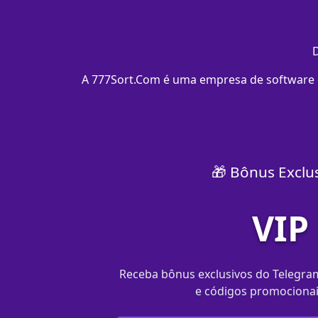
D
A 777Sort.Com é uma empresa de software q
🎁 Bônus Exclu
VIP
Receba bônus exclusivos do Telegra
e códigos promocionai