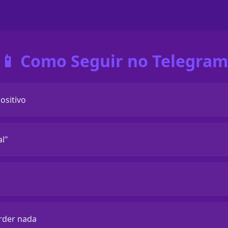
📱 Como Seguir no Telegram
ositivo
l"
erder nada