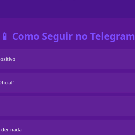
📱 Como Seguir no Telegram
ositivo
icial"
erder nada