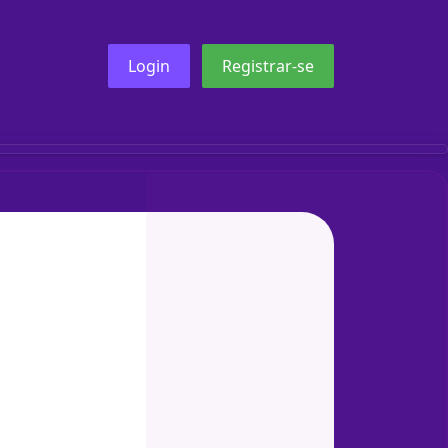
Login
Registrar-se