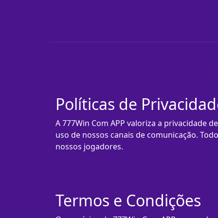
Políticas de Privacida
A 777Win Com APP valoriza a privacidade d
uso de nossos canais de comunicação. Todos
nossos jogadores.
Termos e Condições