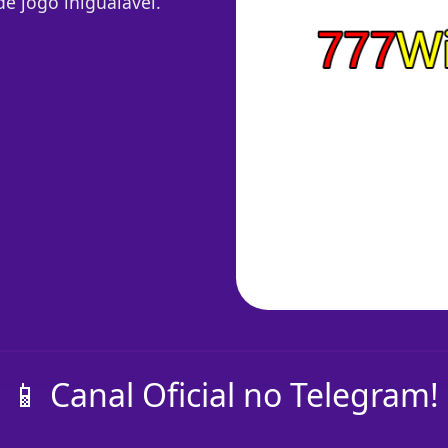
e jogo inigualável.
📱 Canal Oficial no Telegram!