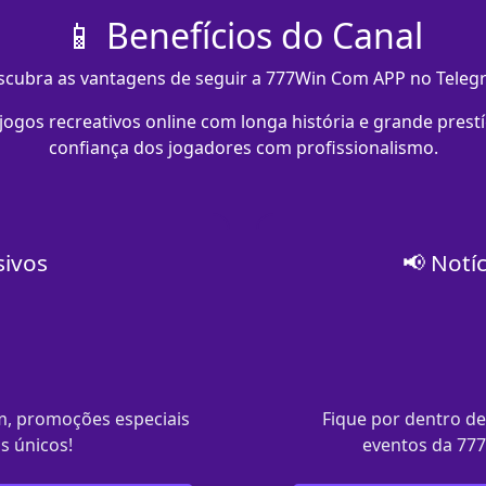
📱 Benefícios do Canal
scubra as vantagens de seguir a 777Win Com APP no Teleg
ogos recreativos online com longa história e grande prest
confiança dos jogadores com profissionalismo.
sivos
📢 Notí
m, promoções especiais
Fique por dentro d
s únicos!
eventos da 77