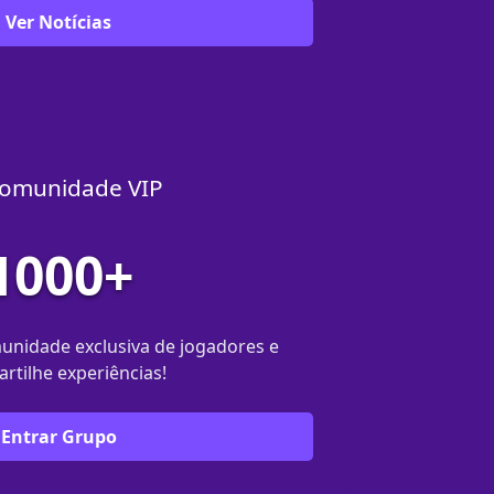
Ver Notícias
Comunidade VIP
1000+
unidade exclusiva de jogadores e
rtilhe experiências!
Entrar Grupo