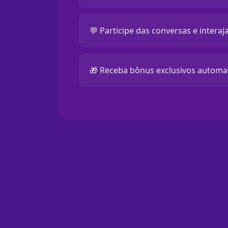
💬 Participe das conversas e interaj
🎁 Receba bônus exclusivos autom