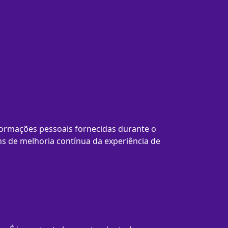
formações pessoais fornecidas durante o
ns de melhoria contínua da experiência de