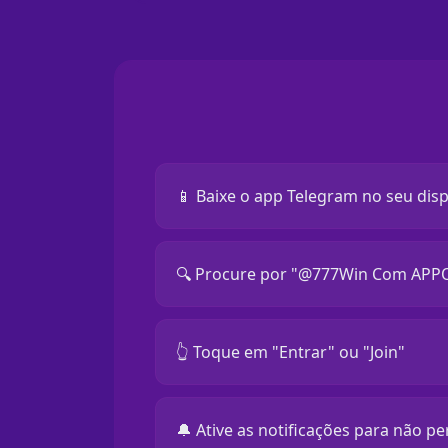
📱 Baixe o app Telegram no seu disp
🔍 Procure por "@777Win Com APPOf
👆 Toque em "Entrar" ou "Join"
🔔 Ative as notificações para não p