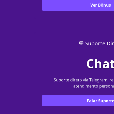
Ver Bônus
💬 Suporte Di
Cha
Suporte direto via Telegram, r
atendimento persona
Falar Suport