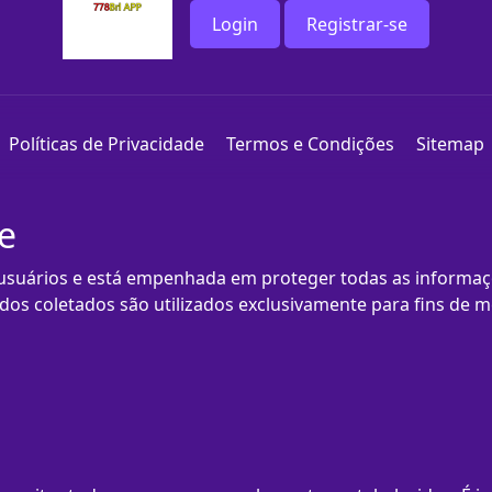
Login
Registrar-se
Políticas de Privacidade
Termos e Condições
Sitemap
de
s usuários e está empenhada em proteger todas as informaç
os coletados são utilizados exclusivamente para fins de m