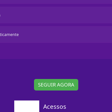
a
aticamente
SEGUIR AGORA
Acessos