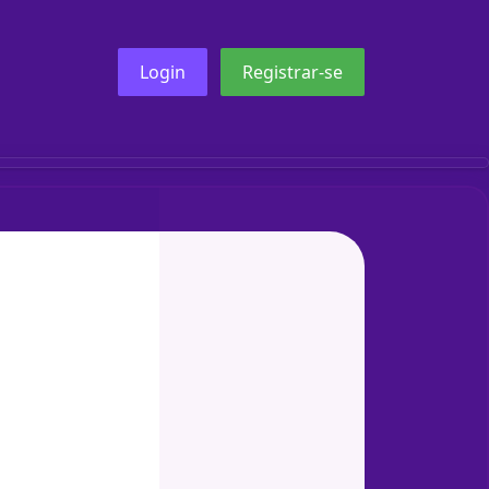
Login
Registrar-se