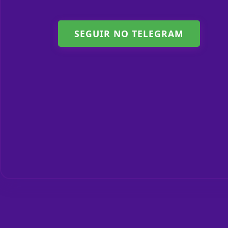
SEGUIR NO TELEGRAM