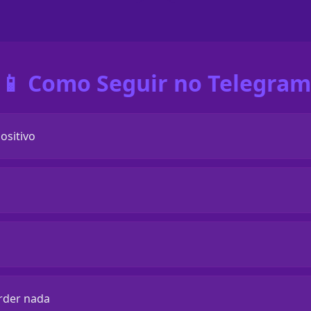
📱 Como Seguir no Telegram
ositivo
"
erder nada