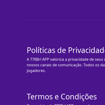
Políticas de Privacida
A 778Brl APP valoriza a privacidade de seu
nossos canais de comunicação. Todos os dad
jogadores.
Termos e Condições