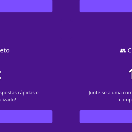
reto
👥 
t
espostas rápidas e
Junte-se a uma com
lizado!
compa
e