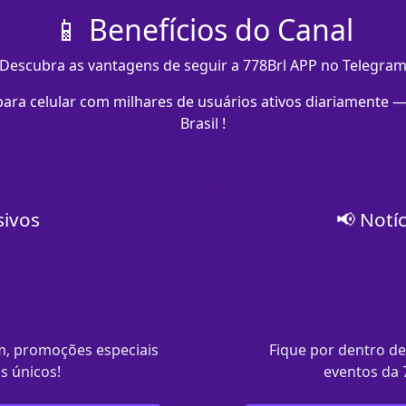
📱 Benefícios do Canal
Descubra as vantagens de seguir a 778Brl APP no Telegra
para celular com milhares de usuários ativos diariamente —
Brasil !
sivos
📢 Notí
m, promoções especiais
Fique por dentro d
s únicos!
eventos da 