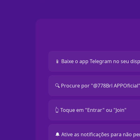
📱 Baixe o app Telegram no seu disp
🔍 Procure por "@778Brl APPOficial
👆 Toque em "Entrar" ou "Join"
🔔 Ative as notificações para não p