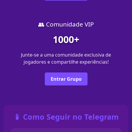
👥 Comunidade VIP
1000+
Junte-se a uma comunidade exclusiva de
jogadores e compartilhe experiências!
Entrar Grupo
📱 Como Seguir no Telegram