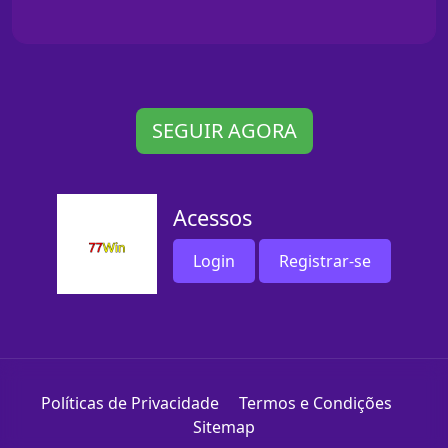
SEGUIR AGORA
Acessos
Login
Registrar-se
Políticas de Privacidade
Termos e Condições
Sitemap