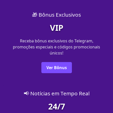
🎁 Bônus Exclusivos
VIP
Receba bônus exclusivos do Telegram,
promoções especiais e códigos promocionais
únicos!
Ver Bônus
📢 Notícias em Tempo Real
24/7