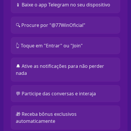
📱 Baixe o app Telegram no seu dispositivo
🔍 Procure por "@77WinOficial"
👆 Toque em "Entrar" ou "Join"
🔔 Ative as notificações para não perder
nada
💬 Participe das conversas e interaja
🎁 Receba bônus exclusivos
automaticamente