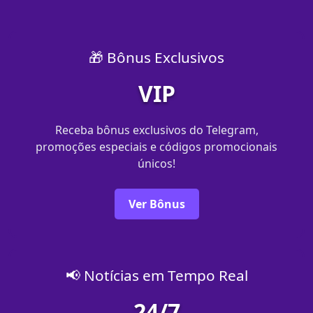
🎁 Bônus Exclusivos
VIP
Receba bônus exclusivos do Telegram,
promoções especiais e códigos promocionais
únicos!
Ver Bônus
📢 Notícias em Tempo Real
24/7