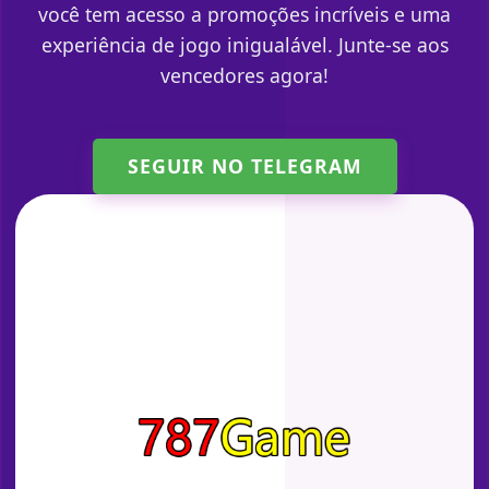
você tem acesso a promoções incríveis e uma
experiência de jogo inigualável. Junte-se aos
vencedores agora!
SEGUIR NO TELEGRAM