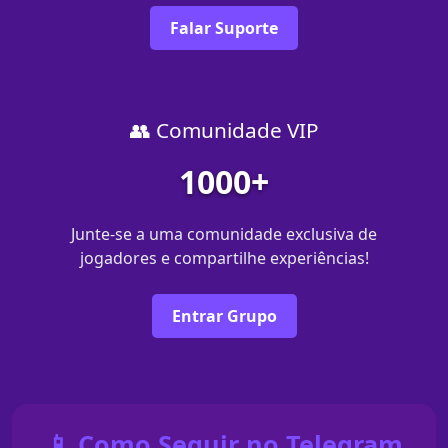
Falar Suporte
👥 Comunidade VIP
1000+
Junte-se a uma comunidade exclusiva de
jogadores e compartilhe experiências!
Entrar Grupo
📱 Como Seguir no Telegram