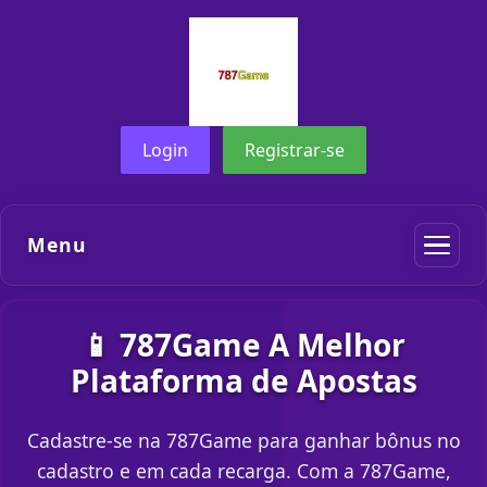
Login
Registrar-se
Menu
📱 787Game A Melhor
Plataforma de Apostas
Cadastre-se na 787Game para ganhar bônus no
cadastro e em cada recarga. Com a 787Game,