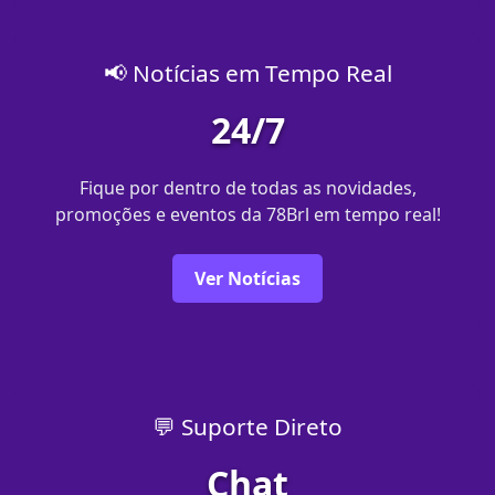
📢 Notícias em Tempo Real
24/7
Fique por dentro de todas as novidades,
promoções e eventos da 78Brl em tempo real!
Ver Notícias
💬 Suporte Direto
Chat