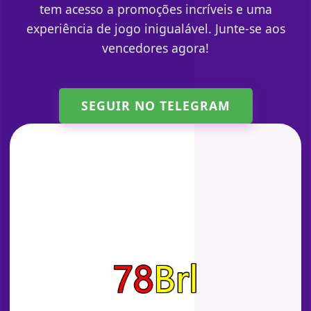
tem acesso a promoções incríveis e uma
experiência de jogo inigualável. Junte-se aos
vencedores agora!
SEGUIR NO TELEGRAM