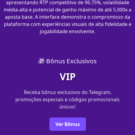
apresentando RTP competitivo de 96.75%, volatilidade
média-alta e potencial de ganho máximo de até 5.000x a
aposta base. A interface demonstra o compromisso da
plataforma com experiências visuais de alta fidelidade e
jogabilidade envolvente.
🎁 Bônus Exclusivos
VIP
Receba bônus exclusivos do Telegram,
promoções especiais e códigos promocionais
únicos!
Ver Bônus