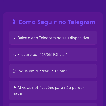
📱 Como Seguir no Telegram
📱 Baixe o app Telegram no seu dispositivo
🔍 Procure por "@78BrlOficial"
👆 Toque em "Entrar" ou "Join"
🔔 Ative as notificações para não perder
nada