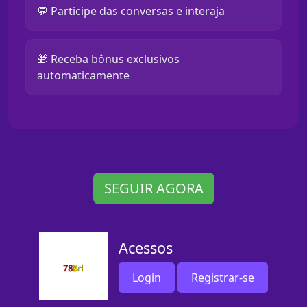
💬 Participe das conversas e interaja
🎁 Receba bônus exclusivos
automaticamente
SEGUIR AGORA
Acessos
Login
Registrar-se