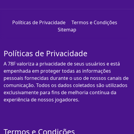
Políticas de Privacidade
Termos e Condições
Sitemap
Políticas de Privacidade
A 78F valoriza a privacidade de seus usuários e está
empenhada em proteger todas as informações
pessoais fornecidas durante o uso de nossos canais de
comunicação. Todos os dados coletados são utilizados
exclusivamente para fins de melhoria contínua da
experiência de nossos jogadores.
Termos e Condições