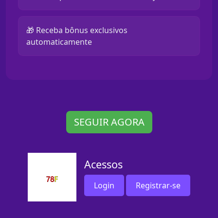
🎁 Receba bônus exclusivos
automaticamente
SEGUIR AGORA
Acessos
Login
Registrar-se