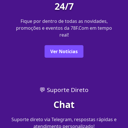
24/7
Fique por dentro de todas as novidades,
promoções e eventos da 78F.Com em tempo
real!
Ver Notícias
💬 Suporte Direto
Chat
Suporte direto via Telegram, respostas rápidas e
atendimento personalizado!