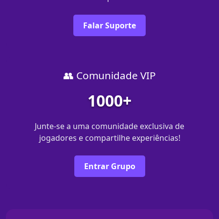
Falar Suporte
👥 Comunidade VIP
1000+
Junte-se a uma comunidade exclusiva de
jogadores e compartilhe experiências!
Entrar Grupo