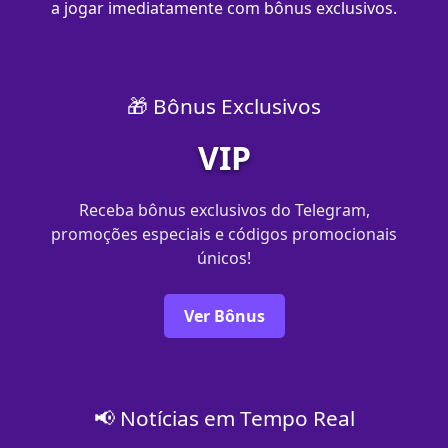
a jogar imediatamente com bônus exclusivos.
🎁 Bônus Exclusivos
VIP
Receba bônus exclusivos do Telegram,
promoções especiais e códigos promocionais
únicos!
Ver Bônus
📢 Notícias em Tempo Real