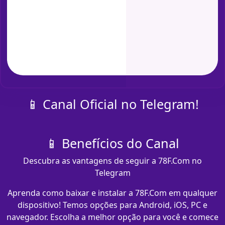
📱 Canal Oficial no Telegram!
📱 Benefícios do Canal
Descubra as vantagens de seguir a 78F.Com no
Telegram
Aprenda como baixar e instalar a 78F.Com em qualquer
dispositivo! Temos opções para Android, iOS, PC e
navegador. Escolha a melhor opção para você e comece