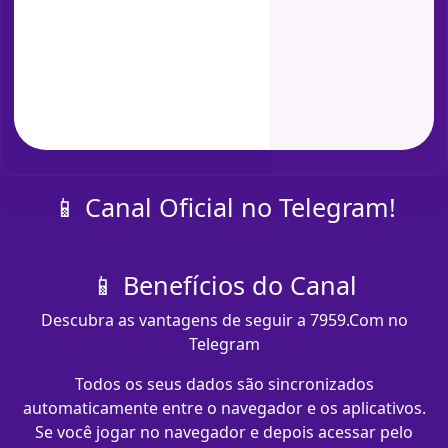
📱 Canal Oficial no Telegram!
📱 Benefícios do Canal
Descubra as vantagens de seguir a 7959.Com no
Telegram
Todos os seus dados são sincronizados
automaticamente entre o navegador e os aplicativos.
Se você jogar no navegador e depois acessar pelo