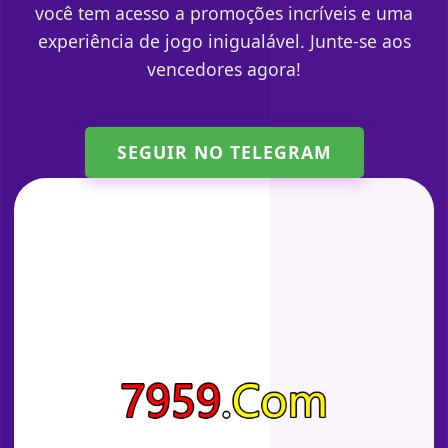
você tem acesso a promoções incríveis e uma
experiência de jogo inigualável. Junte-se aos
vencedores agora!
SEGUIR NO TELEGRAM