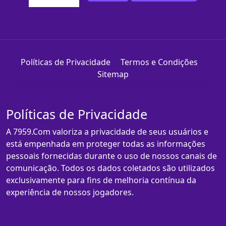
Políticas de Privacidade
Termos e Condições
Sitemap
Políticas de Privacidade
A 7959.Com valoriza a privacidade de seus usuários e
está empenhada em proteger todas as informações
pessoais fornecidas durante o uso de nossos canais de
comunicação. Todos os dados coletados são utilizados
exclusivamente para fins de melhoria contínua da
experiência de nossos jogadores.