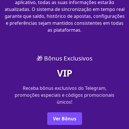
aplicativo, todas as suas informações estarão
atualizadas. O sistema de sincronização em tempo real
garante que saldo, histórico de apostas, configurações
e preferências sejam mantidos consistentes em todas
as plataformas.
🎁 Bônus Exclusivos
VIP
Receba bônus exclusivos do Telegram,
promoções especiais e códigos promocionais
únicos!
Ver Bônus