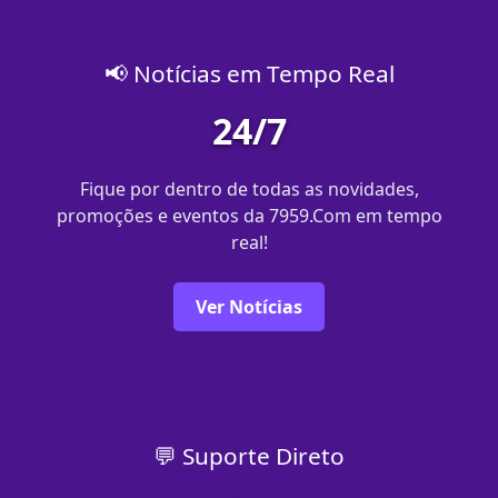
📢 Notícias em Tempo Real
24/7
Fique por dentro de todas as novidades,
promoções e eventos da 7959.Com em tempo
real!
Ver Notícias
💬 Suporte Direto