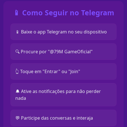
📱 Como Seguir no Telegram
📱 Baixe o app Telegram no seu dispositivo
🔍 Procure por "@79M GameOficial"
👆 Toque em "Entrar" ou "Join"
🔔 Ative as notificações para não perder
nada
💬 Participe das conversas e interaja