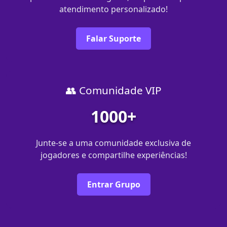
atendimento personalizado!
Falar Suporte
👥 Comunidade VIP
1000+
Junte-se a uma comunidade exclusiva de
jogadores e compartilhe experiências!
Entrar Grupo