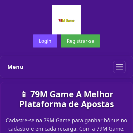
Login
Registrar-se
Menu
📱 79M Game A Melhor
Plataforma de Apostas
Cadastre-se na 79M Game para ganhar bônus no
cadastro e em cada recarga. Com a 79M Game,