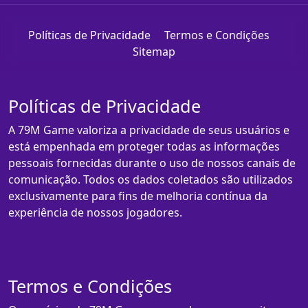
Políticas de Privacidade
Termos e Condições
Sitemap
Políticas de Privacidade
A 79M Game valoriza a privacidade de seus usuários e
está empenhada em proteger todas as informações
pessoais fornecidas durante o uso de nossos canais de
comunicação. Todos os dados coletados são utilizados
exclusivamente para fins de melhoria contínua da
experiência de nossos jogadores.
Termos e Condições