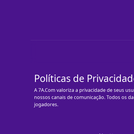
Políticas de Privacida
A 7A.Com valoriza a privacidade de seus us
nossos canais de comunicação. Todos os dad
jogadores.