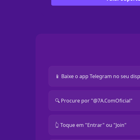
📱 Baixe o app Telegram no seu disp
🔍 Procure por "@7A.ComOficial"
👆 Toque em "Entrar" ou "Join"