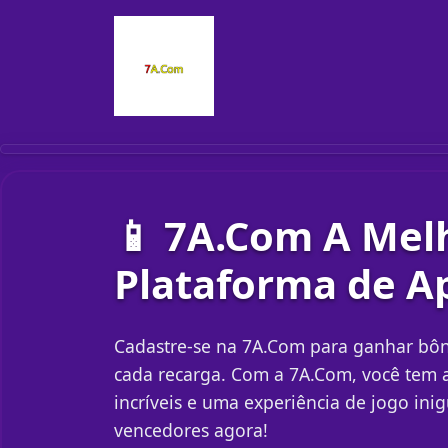
📱 7A.Com A Mel
Plataforma de A
Cadastre-se na 7A.Com para ganhar bôn
cada recarga. Com a 7A.Com, você tem 
incríveis e uma experiência de jogo inig
vencedores agora!