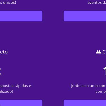
s únicos!
eventos d
reto
👥 
t
espostas rápidas e
Junte-se a uma com
lizado!
compa
e