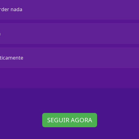
erder nada
a
aticamente
SEGUIR AGORA