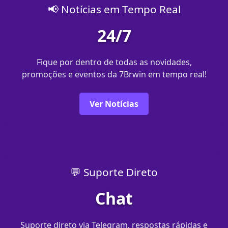
📢 Notícias em Tempo Real
24/7
Fique por dentro de todas as novidades,
promoções e eventos da 7Brwin em tempo real!
Ver Notícias
💬 Suporte Direto
Chat
Suporte direto via Telegram, respostas rápidas e