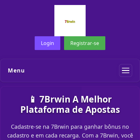
Login
Registrar-se
Menu
📱 7Brwin A Melhor
Plataforma de Apostas
Cadastre-se na 7Brwin para ganhar bônus no
cadastro e em cada recarga. Com a 7Brwin, você