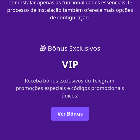
por instalar apenas as funcionalidades essenciais. O
processo de instalação também oferece mais opções
de configuração.
🎁 Bônus Exclusivos
VIP
Receba bônus exclusivos do Telegram,
promoções especiais e códigos promocionais
únicos!
Ver Bônus