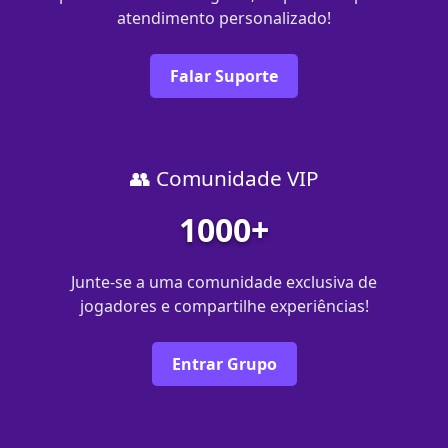
atendimento personalizado!
Falar Suporte
👥 Comunidade VIP
1000+
Junte-se a uma comunidade exclusiva de
jogadores e compartilhe experiências!
Entrar Grupo