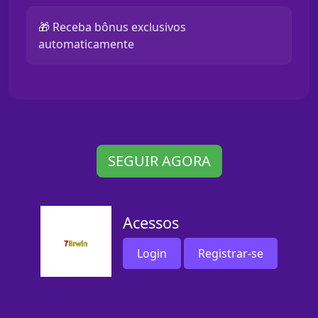
🎁 Receba bônus exclusivos
automaticamente
SEGUIR AGORA
Acessos
Login
Registrar-se