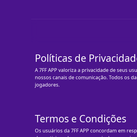
Políticas de Privacida
A 7FF APP valoriza a privacidade de seus u
nossos canais de comunicação. Todos os dad
jogadores.
Termos e Condições
Os usuários da 7FF APP concordam em respei