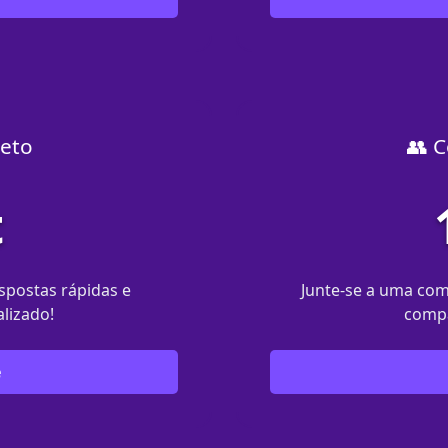
reto
👥 
t
espostas rápidas e
Junte-se a uma com
lizado!
compa
e