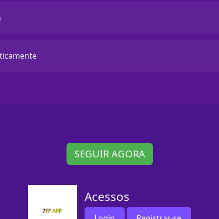
a
aticamente
SEGUIR AGORA
Acessos
Login
Registrar-se