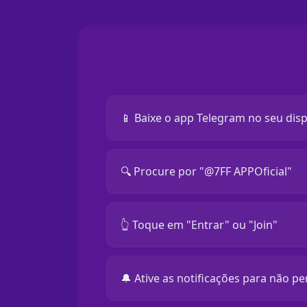
📱 Baixe o app Telegram no seu disp
🔍 Procure por "@7FF APPOficial"
👆 Toque em "Entrar" ou "Join"
🔔 Ative as notificações para não p