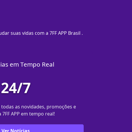
ar suas vidas com a 7FF APP Brasil .
cias em Tempo Real
24/7
e todas as novidades, promoções e
a 7FF APP em tempo real!
Ver Notícias