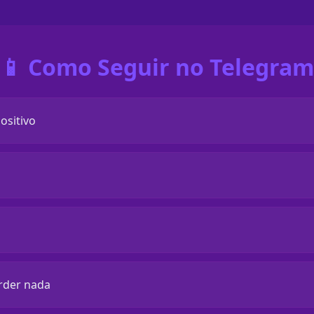
📱 Como Seguir no Telegram
ositivo
erder nada