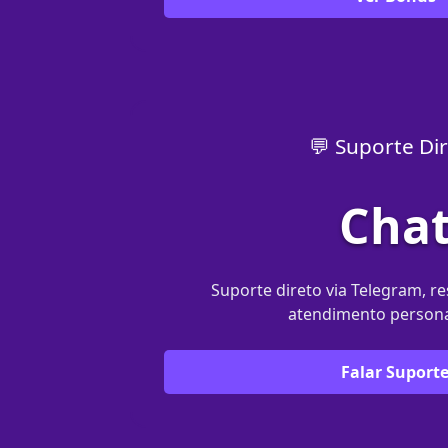
💬 Suporte Di
Cha
Suporte direto via Telegram, r
atendimento persona
Falar Suport