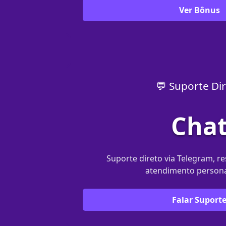
Ver Bônus
💬 Suporte Di
Cha
Suporte direto via Telegram, r
atendimento persona
Falar Suport