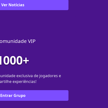
Ver Notícias
Comunidade VIP
1000+
unidade exclusiva de jogadores e
rtilhe experiências!
Entrar Grupo