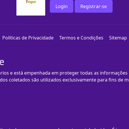
Login
Registrar-se
Políticas de Privacidade
Termos e Condições
Sitemap
de
uários e está empenhada em proteger todas as informações 
os coletados são utilizados exclusivamente para fins de m