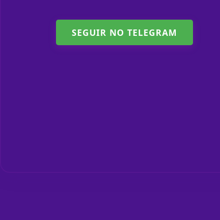
SEGUIR NO TELEGRAM