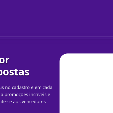
or
postas
us no cadastro e em cada
 a promoções incríveis e
unte-se aos vencedores