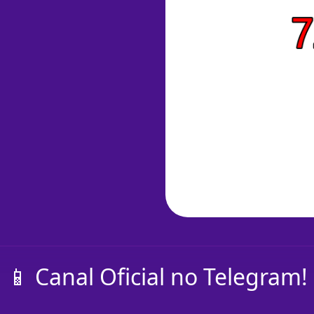
📱 Canal Oficial no Telegram!