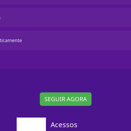
a
aticamente
SEGUIR AGORA
Acessos