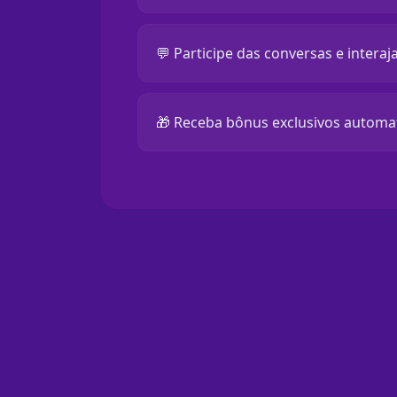
💬 Participe das conversas e interaj
🎁 Receba bônus exclusivos autom