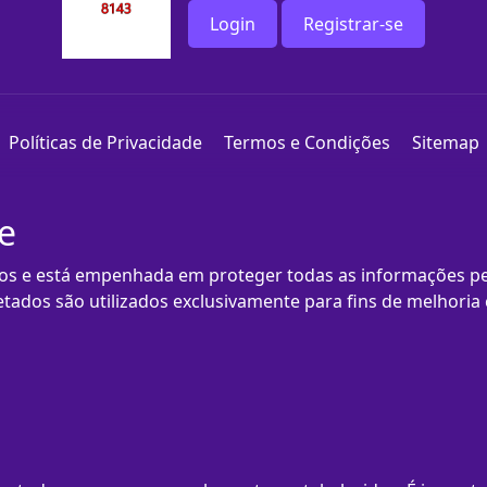
Login
Registrar-se
Políticas de Privacidade
Termos e Condições
Sitemap
de
rios e está empenhada em proteger todas as informações p
tados são utilizados exclusivamente para fins de melhoria