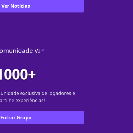
Ver Notícias
Comunidade VIP
1000+
unidade exclusiva de jogadores e
rtilhe experiências!
Entrar Grupo