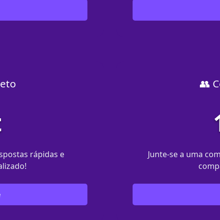
reto
👥 
t
espostas rápidas e
Junte-se a uma com
lizado!
compa
e