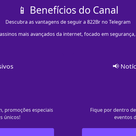
📱 Benefícios do Canal
Descubra as vantagens de seguir a 822Br no Telegram
cassinos mais avançados da internet, focado em segurança, j
sivos
📢 Notí
m, promoções especiais
Fique por dentro d
s únicos!
eventos 