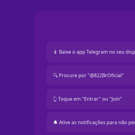
📱 Baixe o app Telegram no seu disp
🔍 Procure por "@822BrOficial"
👆 Toque em "Entrar" ou "Join"
🔔 Ative as notificações para não p