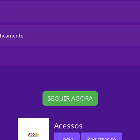
a
aticamente
SEGUIR AGORA
Acessos
Login
Registrar-se