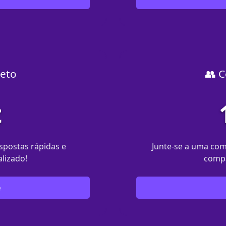
reto
👥 
t
espostas rápidas e
Junte-se a uma com
lizado!
compa
e