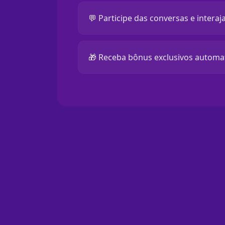
💬 Participe das conversas e interaj
🎁 Receba bônus exclusivos autom