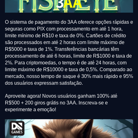
O sistema de pagamento do 3AA oferece opções rápidas e
seguras como PIX com processamento em até 1 hora,
limite mínimo de R$10 e taxa de 0%. Cartões de crédito
são processados em até 2 horas com limite máximo de
R$5000 e taxa de 1%. Transferências bancárias têm
processamento de até 6 horas, limite de R$1000 e taxa de
2%. Para criptomoedas, o tempo é de até 24 horas, com
limite máximo de R$10000 e taxa de 0,5%. Comparado ao
mercado, nosso tempo de saque é 30% mais rápido e 95%
dos usuários expressam satisfação.
Aproveite agora! Novos usuários ganham 100% até
R$500 + 200 giros grátis no 3AA. Inscreva-se e
experimente a emoção!