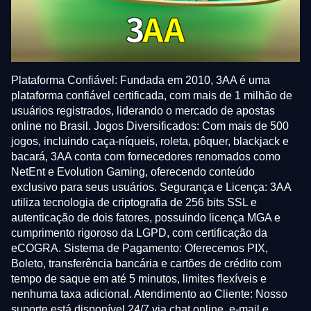
Plataforma Confiável: Fundada em 2010, 3AA é uma
plataforma confiável certificada, com mais de 1 milhão de
usuários registrados, liderando o mercado de apostas
online no Brasil. Jogos Diversificados: Com mais de 500
jogos, incluindo caça-níqueis, roleta, pôquer, blackjack e
bacará, 3AA conta com fornecedores renomados como
NetEnt e Evolution Gaming, oferecendo conteúdo
exclusivo para seus usuários. Segurança e Licença: 3AA
utiliza tecnologia de criptografia de 256 bits SSL e
autenticação de dois fatores, possuindo licença MGA e
cumprimento rigoroso da LGPD, com certificação da
eCOGRA. Sistema de Pagamento: Oferecemos PIX,
Boleto, transferência bancária e cartões de crédito com
tempo de saque em até 5 minutos, limites flexíveis e
nenhuma taxa adicional. Atendimento ao Cliente: Nosso
suporte está disponível 24/7 via chat online, e-mail e