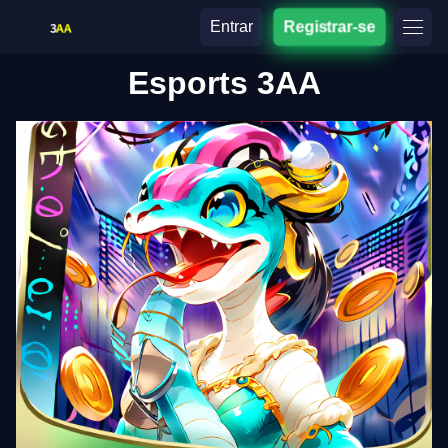
Entrar
Registrar-se
Esports 3AA