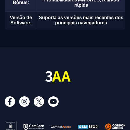
Bônus:
rápida
Versão de
Suporta as versões mais recentes dos
Software:
principais navegadores