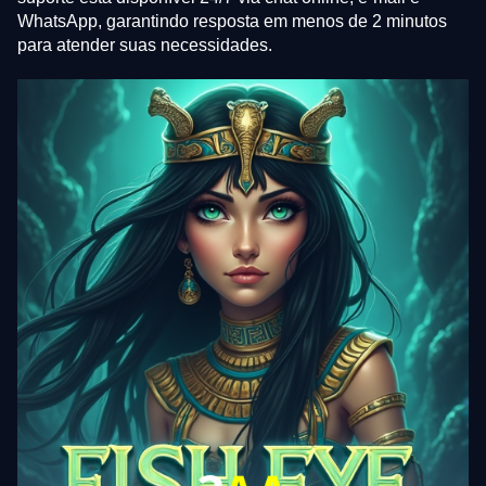
WhatsApp, garantindo resposta em menos de 2 minutos
para atender suas necessidades.