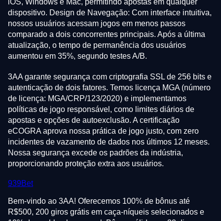
iOS, Windows e Mac, permitindo apostas em qualquer
dispositivo. Design de Navegação: Com interface intuitiva,
nossos usuários acessam jogos em menos passos
comparado a dois concorrentes principais. Após a última
atualização, o tempo de permanência dos usuários
aumentou em 35%, segundo testes A/B.
3AA garante segurança com criptografia SSL de 256 bits e
autenticação de dois fatores. Temos licença MGA (número
de licença: MGA/CRP/123/2020) e implementamos
políticas de jogo responsável, como limites diários de
apostas e opções de autoexclusão. A certificação
eCOGRA aprova nossa prática de jogo justo, com zero
incidentes de vazamento de dados nos últimos 12 meses.
Nossa segurança excede os padrões da indústria,
proporcionando proteção extra aos usuários.
939Bet
Bem-vindo ao 3AA! Oferecemos 100% de bônus até
R$500, 200 giros grátis em caça-níqueis selecionados e