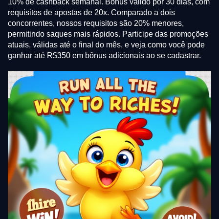
10% de cashback semanal. Bônus válido por 30 dias, com
requisitos de apostas de 20x. Comparado a dois
concorrentes, nossos requisitos são 20% menores,
permitindo saques mais rápidos. Participe das promoções
atuais, válidas até o final do mês, e veja como você pode
ganhar até R$350 em bônus adicionais ao se cadastrar.