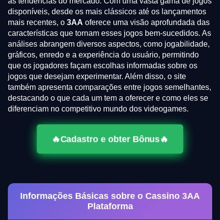
as tendências do mercado. Com uma vasta gama de jogos
disponíveis, desde os mais clássicos até os lançamentos
mais recentes, o
3AA
oferece uma visão aprofundada das
características que tornam esses jogos bem-sucedidos. As
análises abrangem diversos aspectos, como jogabilidade,
gráficos, enredo e a experiência do usuário, permitindo
que os jogadores façam escolhas informadas sobre os
jogos que desejam experimentar. Além disso, o site
também apresenta comparações entre jogos semelhantes,
destacando o que cada um tem a oferecer e como eles se
diferenciam no competitivo mundo dos videogames.
🔥Cadastro e obter Bônus🔥
Informações Básicas sobre o Cassino 3AA
Plataforma