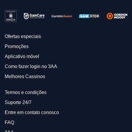
Ofertas especiais
Promoções
Aplicativo móvel
Como fazer login no 3AA
Melhores Cassinos
Termos e condições
Suporte 24/7
Entre em contato conosco
FAQ