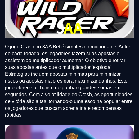
O jogo Crash no 3AA Bet é simples e emocionante. Antes
de cada rodada, os jogadores fazem suas apostas e
assistem ao multiplicador aumentar. O objetivo é retirar
suas apostas antes que o multiplicador 'exploda'.
Estratégias incluem apostas mínimas para minimizar
riscos ou apostas maiores para maximizar ganhos. Este
jogo oferece a chance de ganhar grandes somas em
segundos. Com a volatilidade do Crash, as oportunidades
de vitória são altas, tornando-o uma escolha popular entre
os jogadores que buscam adrenalina e recompensas
rápidas.