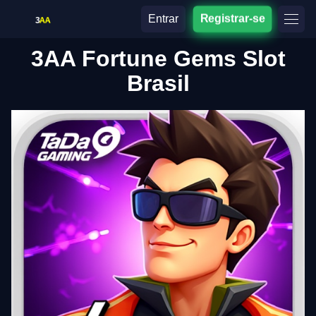
Entrar
Registrar-se
3AA Fortune Gems Slot
Brasil